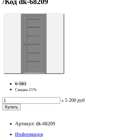
/Код dk-68209
6 583
Скидка 21%
5 200
руб
x
Артикул: dk-68209
Информация