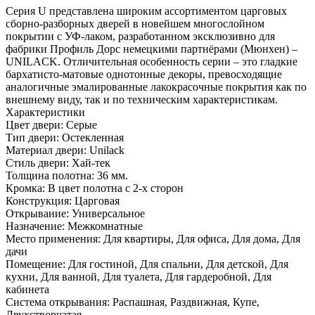
Серия U представлена широким ассортиментом царговых
сборно-разборных дверей в новейшем многослойном
покрытии с УФ-лаком, разработанном эксклюзивно для
фабрики Профиль Дорс немецкими партнёрами (Мюнхен) –
UNILACK. Отличительная особенность серии – это гладкие
бархатисто-матовые однотонные декоры, превосходящие
аналогичные эмалированные лакокрасочные покрытия как по
внешнему виду, так и по техническим характеристикам.
Характеристики
Цвет двери: Серые
Тип двери: Остекленная
Материал двери: Unilack
Стиль двери: Хай-тек
Толщина полотна: 36 мм.
Кромка: В цвет полотна с 2-х сторон
Конструкция: Царговая
Открывание: Универсальное
Назначение: Межкомнатные
Место применения: Для квартиры, Для офиса, Для дома, Для
дачи
Помещение: Для гостиной, Для спальни, Для детской, Для
кухни, Для ванной, Для туалета, Для гардеробной, Для
кабинета
Система открывания: Распашная, Раздвижная, Купе,
Двухстворчатая