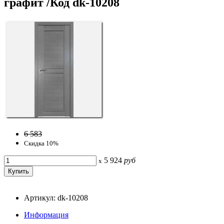
графит /Код dk-10208
6 583
Скидка 10%
5 924
руб
x
Артикул: dk-10208
Информация