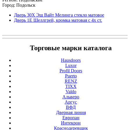
Город: Подольск
Дверь 30X Эш Вайт Мелинга стекло матовое
Дверь 1Е Шеллгрей, кромка матовая с 4х ст.
Торговые марки каталога
Hausdoors
Luxor
Profil Doors
Puerto
RENZ
TIXX
Valdo
Альверо
Аргус
ВФД
Дверная линия
Европан
Интекрон
Краснодеревщик