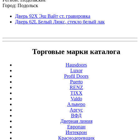
Город: Подольск
Дверь 92Х Эш Вайт ст. гравировка
Дверь 62L Белый Люкс, стекло белый лак
Торговые марки каталога
Hausdoors
Luxor
Profil Doors
Puerto
RENZ
TIXX
Valdo
Альверо
Аргус
ВФД
Дверная линия
Европан
Интекрон
Краснодеревщик