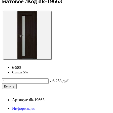
матовое /Код dk-19663
6 583
Скидка 5%
6 253
руб
x
Артикул: dk-19663
Информация