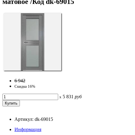
матовое /Код dk-69015
6 942
Скидка 16%
5 831
руб
x
Артикул: dk-69015
Информация