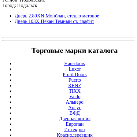
Город: Подольск
Дверь 2.80ХN Монблан, стекло матовое
Дверь 103Х Пекан Темный ст. графит
Торговые марки каталога
Hausdoors
Luxor
Profil Doors
Puerto
RENZ
TIXX
Valdo
Альверо
Аргус
ВФД
Дверная линия
Европан
Интекрон
Краснодеревщик