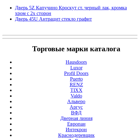
Дверь 5Z Капучино Кроскут ст. черный лак, кромка
хром с 2х сторон
Дверь 45U Антрацит стекло графит
Торговые марки каталога
Hausdoors
Luxor
Profil Doors
Puerto
RENZ
TIXX
Valdo
Альверо
Аргус
ВФД
Дверная линия
Европан
Интекрон
Краснодеревщик