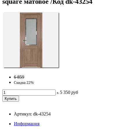
square матовое /Код dk-43254
6 859
Скидка 22%
5 350
руб
x
Артикул: dk-43254
Информация