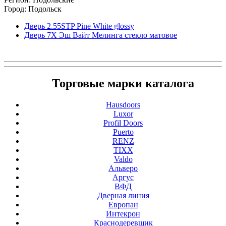
Город: Подольск
Дверь 2.55STP Pine White glossy
Дверь 7X Эш Вайт Мелинга стекло матовое
Торговые марки каталога
Hausdoors
Luxor
Profil Doors
Puerto
RENZ
TIXX
Valdo
Альверо
Аргус
ВФД
Дверная линия
Европан
Интекрон
Краснодеревщик