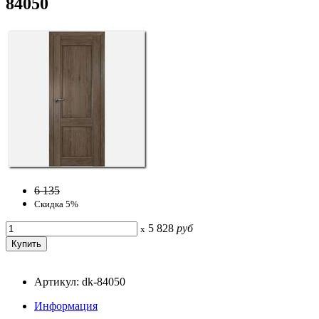
84050
6 135
Скидка 5%
5 828
руб
x
Артикул: dk-84050
Информация