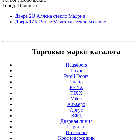
Город: Подольск
Дверь 2U Аляска стекло Мадрид
Дверь 17X Венге Мелинга стекло матовое
Торговые марки каталога
Hausdoors
Luxor
Profil Doors
Puerto
RENZ
TIXX
Valdo
Альверо
Аргус
ВФД
Дверная линия
Европан
Интекрон
Краснодеревщик