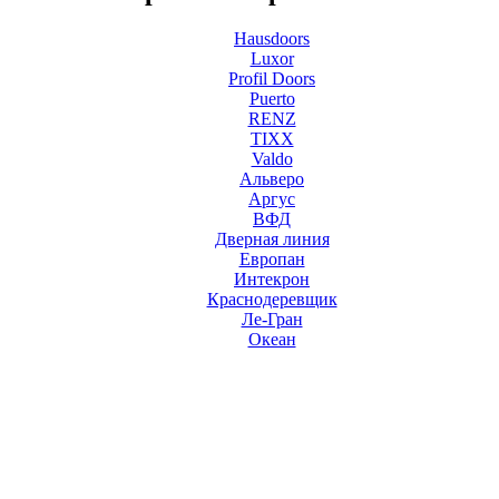
Hausdoors
Luxor
Profil Doors
Puerto
RENZ
TIXX
Valdo
Альверо
Аргус
ВФД
Дверная линия
Европан
Интекрон
Краснодеревщик
Ле-Гран
Океан