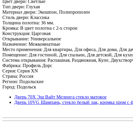
Цвет двери: Светлые
Тип двери: Глухая
Материал двери: Экошпон, Полипропилен
Стиль двери: Классика
Толщина полотна: 36 мм.
Кромка: В цвет полотна с 2-х сторон
Конструкция: Царговая
Открывание: Универсальное
Назначение: Межкомнатные
Место применения: Для квартиры, Для офиса, Для дома, Для да
Помещение: Для гостиной, Для спальни, Для детской, Для кухни
Система открывания: Распашная, Раздвижная, Купе, Двухствор
Фабрика: Профиль Дорс
Серия: Серия XN
Страна: Россия
Регион: Подольские
Город: Подольск
Дверь 70X Эш Вайт Мелинга стекло матовое
Дверь 10VG Шампань, стекло белый лак, кромка хром с 4