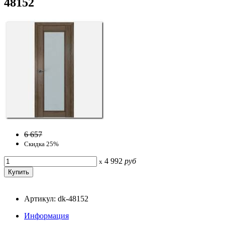
48152
6 657
Скидка 25%
4 992
руб
x
Артикул: dk-48152
Информация