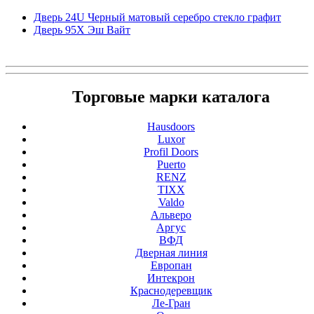
Дверь 24U Черный матовый серебро стекло графит
Дверь 95Х Эш Вайт
Торговые марки каталога
Hausdoors
Luxor
Profil Doors
Puerto
RENZ
TIXX
Valdo
Альверо
Аргус
ВФД
Дверная линия
Европан
Интекрон
Краснодеревщик
Ле-Гран