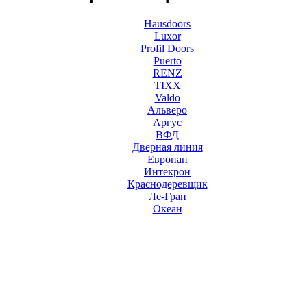
Hausdoors
Luxor
Profil Doors
Puerto
RENZ
TIXX
Valdo
Альверо
Аргус
ВФД
Дверная линия
Европан
Интекрон
Краснодеревщик
Ле-Гран
Океан