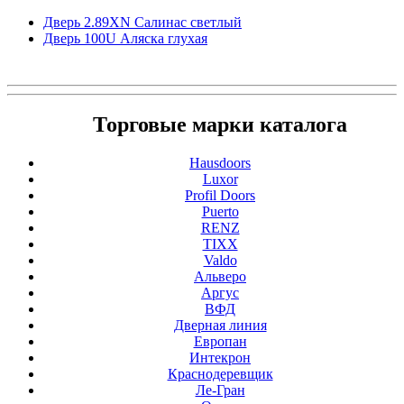
Дверь 2.89ХN Салинас светлый
Дверь 100U Аляска глухая
Торговые марки каталога
Hausdoors
Luxor
Profil Doors
Puerto
RENZ
TIXX
Valdo
Альверо
Аргус
ВФД
Дверная линия
Европан
Интекрон
Краснодеревщик
Ле-Гран