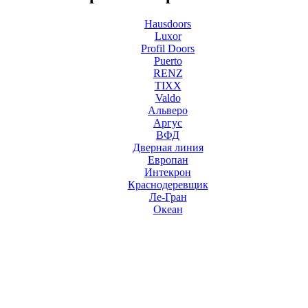
Hausdoors
Luxor
Profil Doors
Puerto
RENZ
TIXX
Valdo
Альверо
Аргус
ВФД
Дверная линия
Европан
Интекрон
Краснодеревщик
Ле-Гран
Океан