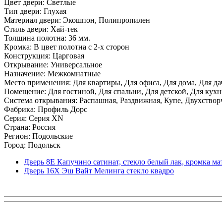
Цвет двери: Светлые
Тип двери: Глухая
Материал двери: Экошпон, Полипропилен
Стиль двери: Хай-тек
Толщина полотна: 36 мм.
Кромка: В цвет полотна с 2-х сторон
Конструкция: Царговая
Открывание: Универсальное
Назначение: Межкомнатные
Место применения: Для квартиры, Для офиса, Для дома, Для да
Помещение: Для гостиной, Для спальни, Для детской, Для кухни
Система открывания: Распашная, Раздвижная, Купе, Двухствор
Фабрика: Профиль Дорс
Серия: Серия XN
Страна: Россия
Регион: Подольские
Город: Подольск
Дверь 8Е Капучино сатинат, стекло белый лак, кромка мат
Дверь 16X Эш Вайт Мелинга стекло квадро