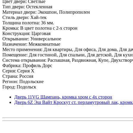
Цвет двери: Светлые
Тип двери: Остекленная
Материал двери: Экошпон, Полипропилен
Стиль двери: Хай-тек
Толщина полотна: 36 мм.
Кромка: В цвет полотна с 2-х сторон
Конструкция: Царговая
Открывание: Универсальное
Назначение: Межкомнатные
Место применения: Для квартиры, Для офиса, Для дома, Для да
Помещение: Для гостиной, Для спальни, Для детской, Для кухни
Система открывания: Распашная, Раздвижная, Купе, Двухствор
Фабрика: Профиль Дорс
Серия: Серия X
Страна: Россия
Регион: Подольские
Город: Подольск
Дверь 11VG Шампань, кромка хром с 4х сторон
Дверь 6Z Эш Вайт Кроскут ст. перламутровый лак, кромк