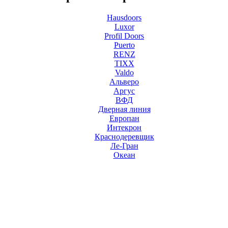
Hausdoors
Luxor
Profil Doors
Puerto
RENZ
TIXX
Valdo
Альверо
Аргус
ВФД
Дверная линия
Европан
Интекрон
Краснодеревщик
Ле-Гран
Океан