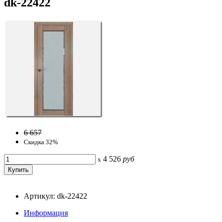
dk-22422
6 657
Скидка 32%
4 526
руб
x
Артикул: dk-22422
Информация