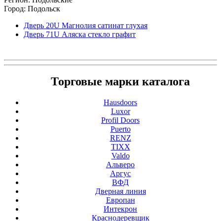
Город: Подольск
Дверь 20U Магнолия сатинат глухая
Дверь 71U Аляска стекло графит
Торговые марки каталога
Hausdoors
Luxor
Profil Doors
Puerto
RENZ
TIXX
Valdo
Альверо
Аргус
ВФД
Дверная линия
Европан
Интекрон
Краснодеревщик