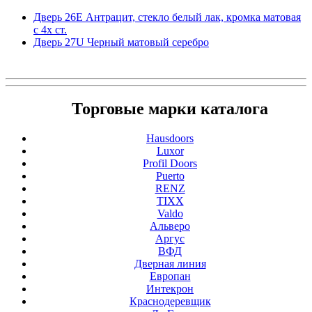
Дверь 26Е Антрацит, стекло белый лак, кромка матовая
с 4х ст.
Дверь 27U Черный матовый серебро
Торговые марки каталога
Hausdoors
Luxor
Profil Doors
Puerto
RENZ
TIXX
Valdo
Альверо
Аргус
ВФД
Дверная линия
Европан
Интекрон
Краснодеревщик