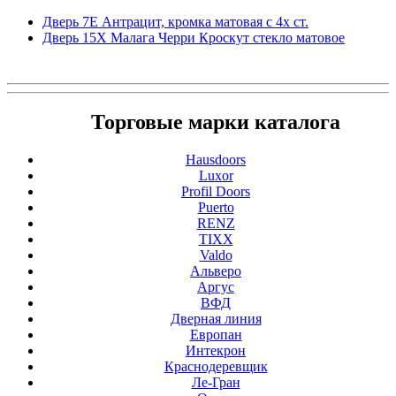
Дверь 7Е Антрацит, кромка матовая с 4х ст.
Дверь 15X Малага Черри Кроскут стекло матовое
Торговые марки каталога
Hausdoors
Luxor
Profil Doors
Puerto
RENZ
TIXX
Valdo
Альверо
Аргус
ВФД
Дверная линия
Европан
Интекрон
Краснодеревщик
Ле-Гран