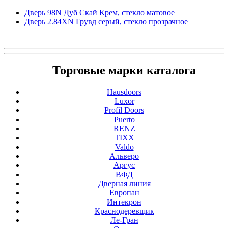
Дверь 98N Дуб Скай Крем, стекло матовое
Дверь 2.84ХN Грувд серый, стекло прозрачное
Торговые марки каталога
Hausdoors
Luxor
Profil Doors
Puerto
RENZ
TIXX
Valdo
Альверо
Аргус
ВФД
Дверная линия
Европан
Интекрон
Краснодеревщик
Ле-Гран