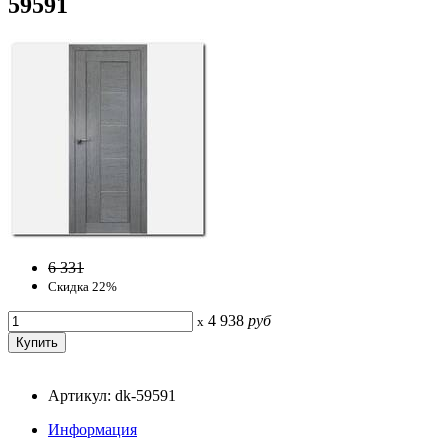
59591
6 331
Скидка 22%
4 938
руб
x
Артикул: dk-59591
Информация