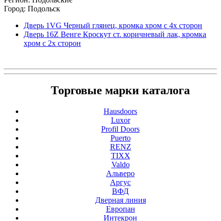
Город: Подольск
Дверь 1VG Черный глянец, кромка хром с 4х сторон
Дверь 16Z Венге Кроскут ст. коричневый лак, кромка
хром с 2х сторон
Торговые марки каталога
Hausdoors
Luxor
Profil Doors
Puerto
RENZ
TIXX
Valdo
Альверо
Аргус
ВФД
Дверная линия
Европан
Интекрон