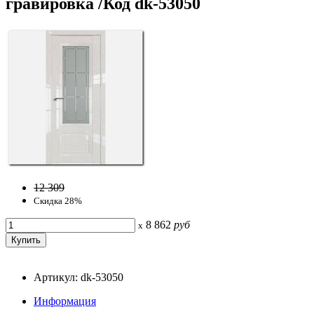
гравировка /Код dk-53050
12 309
Скидка 28%
8 862
руб
x
Артикул: dk-53050
Информация