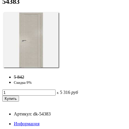
54383
5 842
Скидка 9%
5 316
руб
x
Артикул: dk-54383
Информация