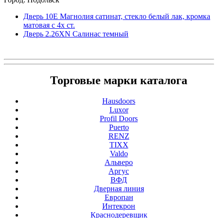
Дверь 10Е Магнолия сатинат, стекло белый лак, кромка
матовая с 4х ст.
Дверь 2.26ХN Салинас темный
Торговые марки каталога
Hausdoors
Luxor
Profil Doors
Puerto
RENZ
TIXX
Valdo
Альверо
Аргус
ВФД
Дверная линия
Европан
Интекрон
Краснодеревщик