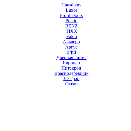
Hausdoors
Luxor
Profil Doors
Puerto
RENZ
TIXX
Valdo
Альверо
Аргус
ВФД
Дверная линия
Европан
Интекрон
Краснодеревщик
Ле-Гран
Океан