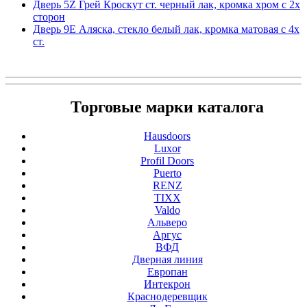
Дверь 5Z Грей Кроскут ст. черный лак, кромка хром с 2х
сторон
Дверь 9Е Аляска, стекло белый лак, кромка матовая с 4х
ст.
Торговые марки каталога
Hausdoors
Luxor
Profil Doors
Puerto
RENZ
TIXX
Valdo
Альверо
Аргус
ВФД
Дверная линия
Европан
Интекрон
Краснодеревщик