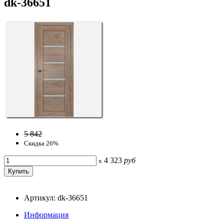
dk-36651
5 842
Скидка 26%
4 323
руб
x
Артикул: dk-36651
Информация