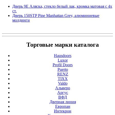
Дверь 9Е Аляска, стекло белый лак, кромка матовая с 4х
ст.
Дверь 150STP Pine Manhattan Grey, алюминиевые
молдинги
Торговые марки каталога
Hausdoors
Luxor
Profil Doors
Puerto
RENZ
TIXX
Valdo
Альверо
Аргус
ВФД
Дверная линия
Европан
Интекрон