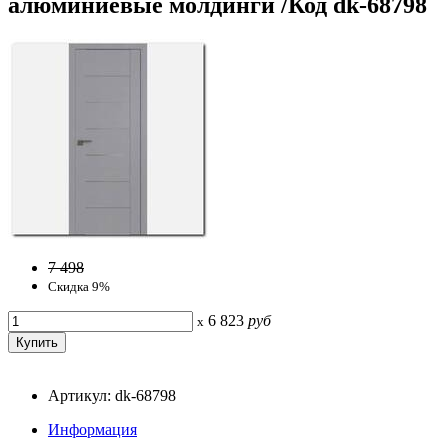
алюминиевые молдинги /Код dk-68798
7 498
Скидка 9%
6 823
руб
x
Артикул: dk-68798
Информация