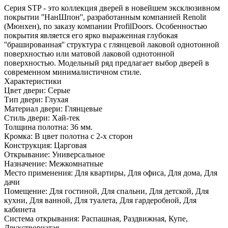
Серия STP - это коллекция дверей в новейшем эксклюзивном
покрытии ''НанШпон'', разработанным компанией Renolit
(Мюнхен), по заказу компании ProfilDoors. Особенностью
покрытия является его ярко выраженная глубокая
''брашированная'' структура с глянцевой лаковой однотонной
поверхностью или матовой лаковой однотонной
поверхностью. Модельный ряд предлагает выбор дверей в
современном минималистичном стиле.
Характеристики
Цвет двери: Серые
Тип двери: Глухая
Материал двери: Глянцевые
Стиль двери: Хай-тек
Толщина полотна: 36 мм.
Кромка: В цвет полотна с 2-х сторон
Конструкция: Царговая
Открывание: Универсальное
Назначение: Межкомнатные
Место применения: Для квартиры, Для офиса, Для дома, Для
дачи
Помещение: Для гостиной, Для спальни, Для детской, Для
кухни, Для ванной, Для туалета, Для гардеробной, Для
кабинета
Система открывания: Распашная, Раздвижная, Купе,
Двухстворчатая