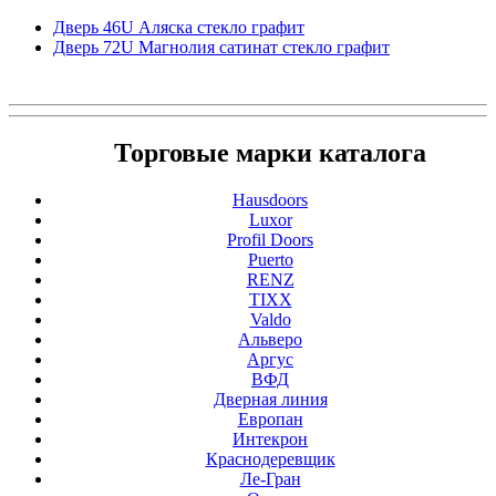
Дверь 46U Аляска стекло графит
Дверь 72U Магнолия сатинат стекло графит
Торговые марки каталога
Hausdoors
Luxor
Profil Doors
Puerto
RENZ
TIXX
Valdo
Альверо
Аргус
ВФД
Дверная линия
Европан
Интекрон
Краснодеревщик
Ле-Гран