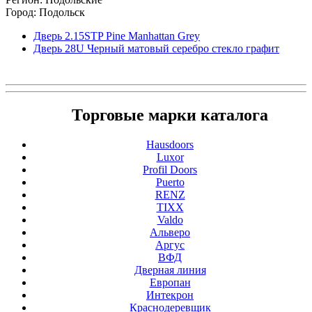
Город: Подольск
Дверь 2.15STP Pine Manhattan Grey
Дверь 28U Черный матовый серебро стекло графит
Торговые марки каталога
Hausdoors
Luxor
Profil Doors
Puerto
RENZ
TIXX
Valdo
Альверо
Аргус
ВФД
Дверная линия
Европан
Интекрон
Краснодеревщик