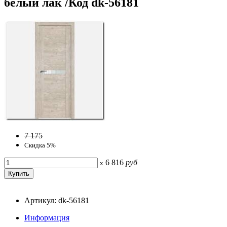
белый лак /Код dk-56181
7 175
Скидка 5%
6 816
руб
x
Артикул: dk-56181
Информация