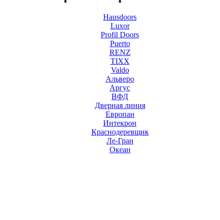
Hausdoors
Luxor
Profil Doors
Puerto
RENZ
TIXX
Valdo
Альверо
Аргус
ВФД
Дверная линия
Европан
Интекрон
Краснодеревщик
Ле-Гран
Океан