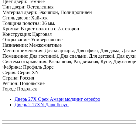
Цвет двери: Темные
Тип двери: Остекленная
Материал двери: Экошпон, Полипропилен
Стиль двери: Хай-тек
Толщина полотна: 36 мм.
Кромка: В цвет полотна с 2-х сторон
Конструкция: Царговая
Открывание: Универсальное
Назначение: Межкомнатные
Место применения: Для квартиры, Для офиса, Для дома, Для да
Помещение: Для гостиной, Для спальни, Для детской, Для кухни
Система открывания: Распашная, Раздвижная, Купе, Двухствор
Фабрика: Профиль Дорс
Серия: Серия XN
Страна: Россия
Регион: Подольские
Город: Подольск
Дверь 27Х Орех Амари молдинг серебро
Дверь 2.17ХN Дарк браун