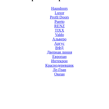
Hausdoors
Luxor
Profil Doors
Puerto
RENZ
TIXX
Valdo
Альверо
Аргус
ВФД
Дверная линия
Европан
Интекрон
Краснодеревщик
Ле-Гран
Океан