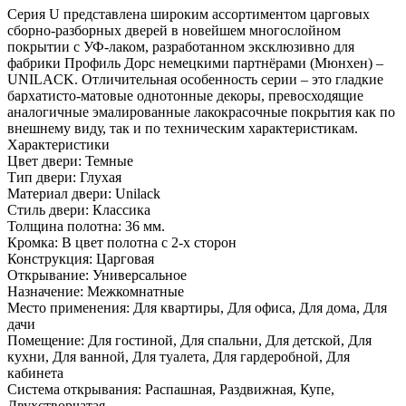
Серия U представлена широким ассортиментом царговых
сборно-разборных дверей в новейшем многослойном
покрытии с УФ-лаком, разработанном эксклюзивно для
фабрики Профиль Дорс немецкими партнёрами (Мюнхен) –
UNILACK. Отличительная особенность серии – это гладкие
бархатисто-матовые однотонные декоры, превосходящие
аналогичные эмалированные лакокрасочные покрытия как по
внешнему виду, так и по техническим характеристикам.
Характеристики
Цвет двери: Темные
Тип двери: Глухая
Материал двери: Unilack
Стиль двери: Классика
Толщина полотна: 36 мм.
Кромка: В цвет полотна с 2-х сторон
Конструкция: Царговая
Открывание: Универсальное
Назначение: Межкомнатные
Место применения: Для квартиры, Для офиса, Для дома, Для
дачи
Помещение: Для гостиной, Для спальни, Для детской, Для
кухни, Для ванной, Для туалета, Для гардеробной, Для
кабинета
Система открывания: Распашная, Раздвижная, Купе,
Двухстворчатая