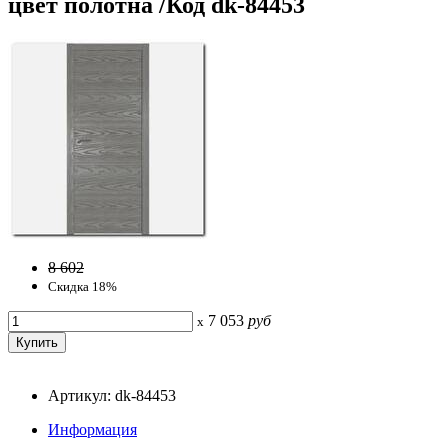
цвет полотна /Код dk-84453
8 602
Скидка 18%
7 053
руб
x
Артикул: dk-84453
Информация