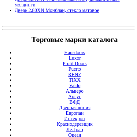
молдинги
Дверь 2.80ХN Монблан, стекло матовое
Торговые марки каталога
Hausdoors
Luxor
Profil Doors
Puerto
RENZ
TIXX
Valdo
Альверо
Аргус
ВФД
Дверная линия
Европан
Интекрон
Краснодеревщик
Ле-Гран
Океан