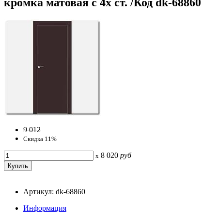
кромка матовая с 4х ст. /Код dk-68860
9 012
Скидка 11%
8 020
руб
x
Артикул: dk-68860
Информация