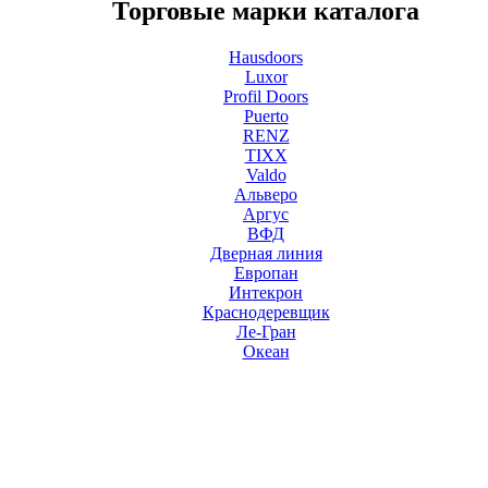
Торговые марки каталога
Hausdoors
Luxor
Profil Doors
Puerto
RENZ
TIXX
Valdo
Альверо
Аргус
ВФД
Дверная линия
Европан
Интекрон
Краснодеревщик
Ле-Гран
Океан