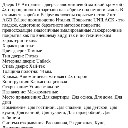
Дверь 1Е Антрацит - дверь с алюминиевой матовой кромкой с
4х сторон, полотно зарезано на фабрике под петли и замок. В
стоимость коробки Eclipse включены скрытые петли 2 шт.
AGB Eclipse производство Италия. Покрытие UNILACK - это
гладкое, однотонно бархатисто матовое покрытие,
превосходящие аналогичные эмалированные лакокрасочные
покрытия как по внешнему виду, так и по техническим
характеристикам.
Характеристики
Цвет двери: Темные
Тип двери: Глухая
Материал двери: Unilack
Стиль двери: Хай-тек
Толщина полотна: 44 мм.
Кромка: Алюминиевая матовая с 4х сторон
Конструкция: Каркасно-щитовая
Открывание: Универсальное
Назначение: Межкомнатные
Место применения: Для квартиры, Для офиса, Для дома, Для
дачи
Помещение: Для гостиной, Для спальни, Для детской, Для
кухни, Для ванной, Для туалета, Для гардеробной, Для
кабинета
Система открывания: Распашная, Раздвижная, Купе,
Двухстворчатая