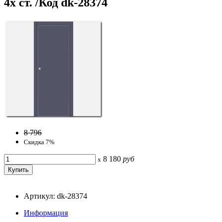
4х ст. /Код dk-28374
8 796
Скидка 7%
8 180
руб
x
Артикул: dk-28374
Информация