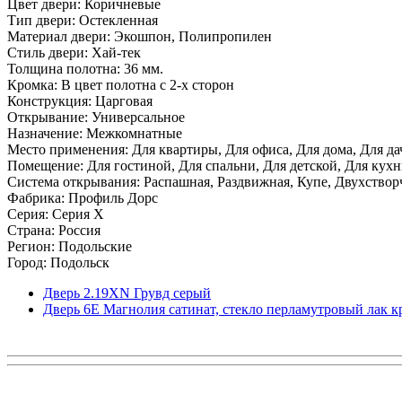
Цвет двери: Коричневые
Тип двери: Остекленная
Материал двери: Экошпон, Полипропилен
Стиль двери: Хай-тек
Толщина полотна: 36 мм.
Кромка: В цвет полотна с 2-х сторон
Конструкция: Царговая
Открывание: Универсальное
Назначение: Межкомнатные
Место применения: Для квартиры, Для офиса, Для дома, Для да
Помещение: Для гостиной, Для спальни, Для детской, Для кухни
Система открывания: Распашная, Раздвижная, Купе, Двухствор
Фабрика: Профиль Дорс
Серия: Серия X
Страна: Россия
Регион: Подольские
Город: Подольск
Дверь 2.19ХN Грувд серый
Дверь 6Е Магнолия сатинат, стекло перламутровый лак к