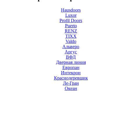
Hausdoors
Luxor
Profil Doors
Puerto
RENZ
TIXX
Valdo
Альверо
Аргус
ВФД
Дверная линия
Европан
Интекрон
Краснодеревщик
Ле-Гран
Океан