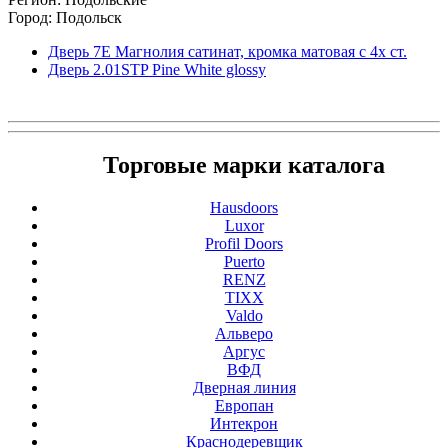
Город: Подольск
Дверь 7Е Магнолия сатинат, кромка матовая с 4х ст.
Дверь 2.01STP Pine White glossy
Торговые марки каталога
Hausdoors
Luxor
Profil Doors
Puerto
RENZ
TIXX
Valdo
Альверо
Аргус
ВФД
Дверная линия
Европан
Интекрон
Краснодеревщик