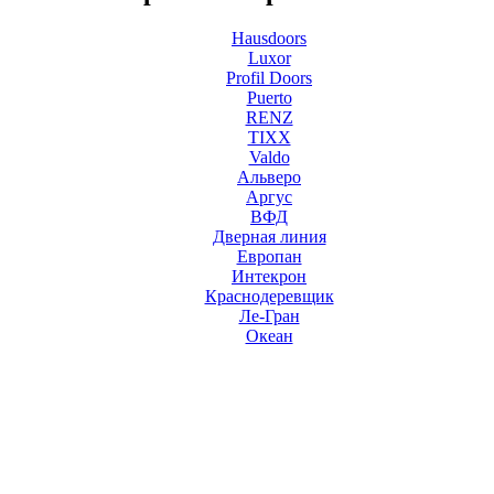
Hausdoors
Luxor
Profil Doors
Puerto
RENZ
TIXX
Valdo
Альверо
Аргус
ВФД
Дверная линия
Европан
Интекрон
Краснодеревщик
Ле-Гран
Океан