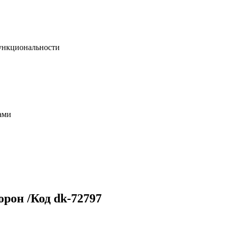
функциональности
ами
орон /Код dk-72797