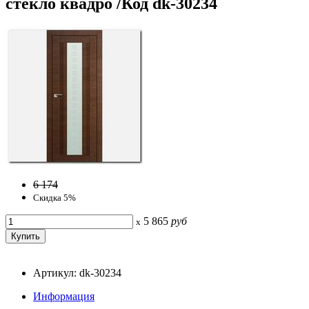
стекло квадро /Код dk-30234
6 174
Скидка 5%
5 865
руб
x
Артикул: dk-30234
Информация