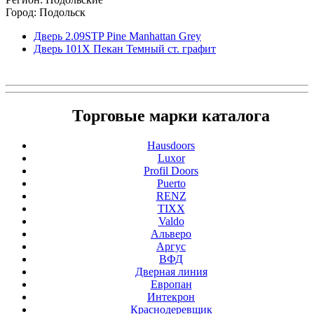
Город: Подольск
Дверь 2.09STP Pine Manhattan Grey
Дверь 101Х Пекан Темный ст. графит
Торговые марки каталога
Hausdoors
Luxor
Profil Doors
Puerto
RENZ
TIXX
Valdo
Альверо
Аргус
ВФД
Дверная линия
Европан
Интекрон
Краснодеревщик