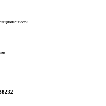
функциональности
ами
38232