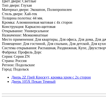
Цвет двери: Светлые
Тип двери: Глухая
Материал двери: Экошпон, Полипропилен
Стиль двери: Хай-тек
Толщина полотна: 44 мм.
Кромка: Алюминиевая матовая с 4х сторон
Конструкция: Каркасно-щитовая
Открывание: Универсальное
Назначение: Межкомнатные
Место применения: Для квартиры, Для офиса, Для дома, Для да
Помещение: Для гостиной, Для спальни, Для детской, Для кухни
Система открывания: Распашная, Раздвижная, Купе, Двухствор
Фабрика: Профиль Дорс
Серия: Серия ZN
Страна: Россия
Регион: Подольские
Город: Подольск
Дверь 2Z Грей Кроскут, кромка хром с 2х сторон
Дверь 105Х Пекан Темный