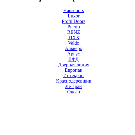
Hausdoors
Luxor
Profil Doors
Puerto
RENZ
TIXX
Valdo
Альверо
Аргус
ВФД
Дверная линия
Европан
Интекрон
Краснодеревщик
Ле-Гран
Океан