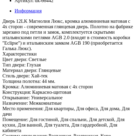
Артикул: dk-66442
Информация
Дверь 12LK Магнолия Люкс, кромка алюминиевая матовая с
4х сторон - современная глянцевая дверь. Полотно на фабрике
зарезано под петли и замок, комплектуется скрытыми
итальянскими петлями AGB 2.0 (входят в стоимость коробки
''Eclipse'') и итальянским замком AGB 190 (приобретается
Галька Люкс).
Характеристики
Цвет двери: Светлые
Тип двери: Глухая
Материал двери: Глянцевые
Стиль двери: Хай-тек
Толщина полотна: 44 мм.
Кромка: Алюминиевая матовая с 4х сторон
Конструкция: Каркасно-щитовая
Открывание: Универсальное
Назначение: Межкомнатные
Место применения: Для квартиры, Для офиса, Для дома, Для
дачи
Помещение: Для гостиной, Для спальни, Для детской, Для
кухни, Для ванной, Для туалета, Для гардеробной, Для
кабинета
Система открывания: Распашная, Раздвижная, Купе,