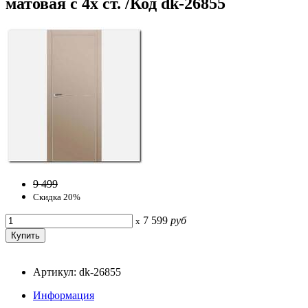
матовая с 4х ст. /Код dk-26855
9 499
Скидка 20%
7 599
руб
x
Артикул: dk-26855
Информация