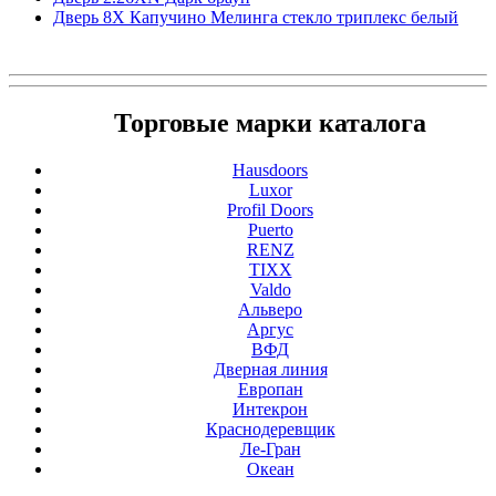
Дверь 8X Капучино Мелинга стекло триплекс белый
Торговые марки каталога
Hausdoors
Luxor
Profil Doors
Puerto
RENZ
TIXX
Valdo
Альверо
Аргус
ВФД
Дверная линия
Европан
Интекрон
Краснодеревщик
Ле-Гран
Океан