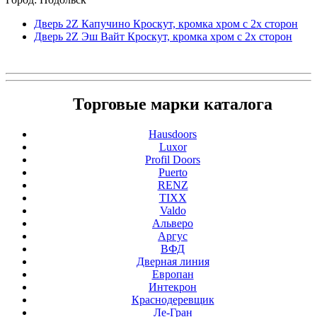
Дверь 2Z Капучино Кроскут, кромка хром с 2х сторон
Дверь 2Z Эш Вайт Кроскут, кромка хром с 2х сторон
Торговые марки каталога
Hausdoors
Luxor
Profil Doors
Puerto
RENZ
TIXX
Valdo
Альверо
Аргус
ВФД
Дверная линия
Европан
Интекрон
Краснодеревщик
Ле-Гран