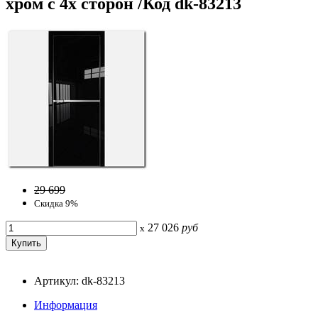
хром с 4х сторон /Код dk-83213
29 699
Скидка 9%
27 026
руб
x
Артикул: dk-83213
Информация