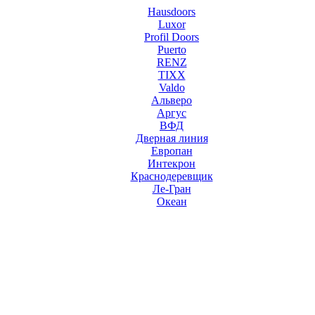
Hausdoors
Luxor
Profil Doors
Puerto
RENZ
TIXX
Valdo
Альверо
Аргус
ВФД
Дверная линия
Европан
Интекрон
Краснодеревщик
Ле-Гран
Океан