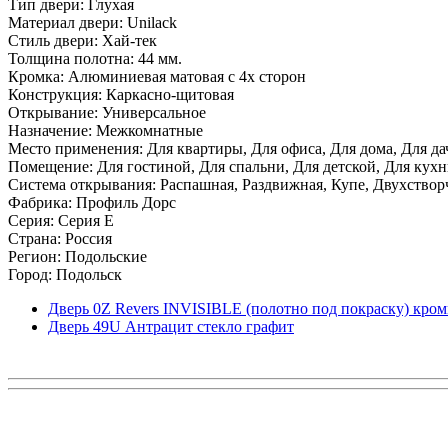
Тип двери: Глухая
Материал двери: Unilack
Стиль двери: Хай-тек
Толщина полотна: 44 мм.
Кромка: Алюминиевая матовая с 4х сторон
Конструкция: Каркасно-щитовая
Открывание: Универсальное
Назначение: Межкомнатные
Место применения: Для квартиры, Для офиса, Для дома, Для да
Помещение: Для гостиной, Для спальни, Для детской, Для кухни
Система открывания: Распашная, Раздвижная, Купе, Двухствор
Фабрика: Профиль Дорс
Серия: Серия E
Страна: Россия
Регион: Подольские
Город: Подольск
Дверь 0Z Revers INVISIBLE (полотно под покраску) кро
Дверь 49U Антрацит стекло графит