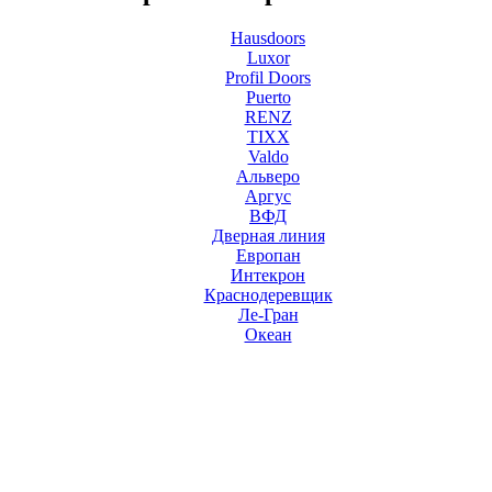
Hausdoors
Luxor
Profil Doors
Puerto
RENZ
TIXX
Valdo
Альверо
Аргус
ВФД
Дверная линия
Европан
Интекрон
Краснодеревщик
Ле-Гран
Океан