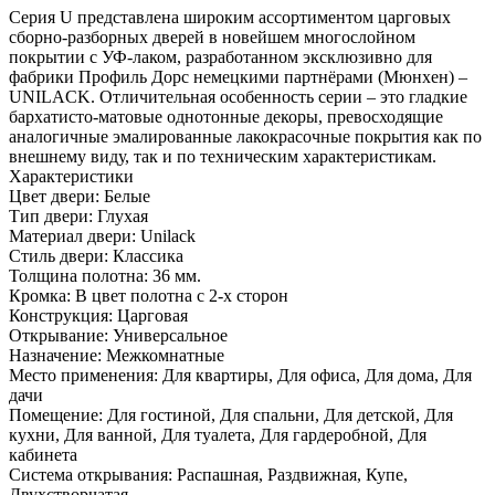
Серия U представлена широким ассортиментом царговых
сборно-разборных дверей в новейшем многослойном
покрытии с УФ-лаком, разработанном эксклюзивно для
фабрики Профиль Дорс немецкими партнёрами (Мюнхен) –
UNILACK. Отличительная особенность серии – это гладкие
бархатисто-матовые однотонные декоры, превосходящие
аналогичные эмалированные лакокрасочные покрытия как по
внешнему виду, так и по техническим характеристикам.
Характеристики
Цвет двери: Белые
Тип двери: Глухая
Материал двери: Unilack
Стиль двери: Классика
Толщина полотна: 36 мм.
Кромка: В цвет полотна с 2-х сторон
Конструкция: Царговая
Открывание: Универсальное
Назначение: Межкомнатные
Место применения: Для квартиры, Для офиса, Для дома, Для
дачи
Помещение: Для гостиной, Для спальни, Для детской, Для
кухни, Для ванной, Для туалета, Для гардеробной, Для
кабинета
Система открывания: Распашная, Раздвижная, Купе,
Двухстворчатая