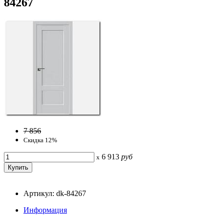
84267
7 856
Скидка 12%
6 913
руб
x
Артикул: dk-84267
Информация