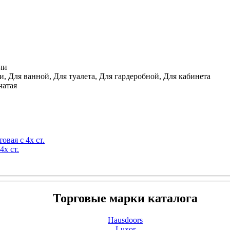
чи
, Для ванной, Для туалета, Для гардеробной, Для кабинета
чатая
вая с 4х ст.
х ст.
Торговые марки каталога
Hausdoors
Luxor