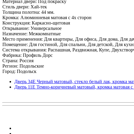
Материал двери: Под покраску
Стиль двери: Хай-тек
Толщина полотна: 44 мм.
Кромка: Алюминиевая матовая с 4х сторон
Конструкция: Каркасно-щитовая
Открывание: Универсальное
Назначение: Межкомнатные
Место применения: Для квартиры, Для офиса, Для дома, Для да
Помещение: Для гостиной, Для спальни, Для детской, Для кухни
Система открывания: Распашная, Раздвижная, Купе, Двухствор
Фабрика: Профиль Дорс
Страна: Россия
Регион: Подольские
Город: Подольск
Дверь 34Е Черный матовый, стекло белый лак, кромка мато
Дверь 11Е Темно-коричневый матовый, кромка матовая с 4