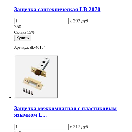
Защелка сантехническая LB 2070
297
руб
x
350
Скидка 15%
Артикул: dk-40154
Защелка межкомнатная с пластиковым
язычком L...
217
руб
x