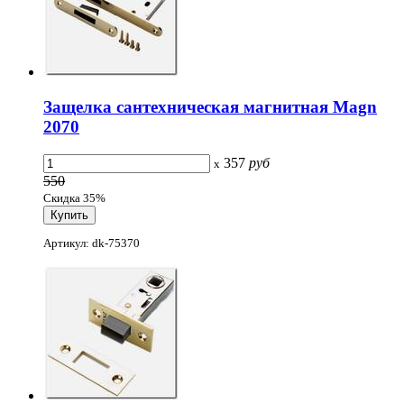
Защелка сантехническая магнитная Magn
2070
357
руб
x
550
Скидка 35%
Артикул: dk-75370