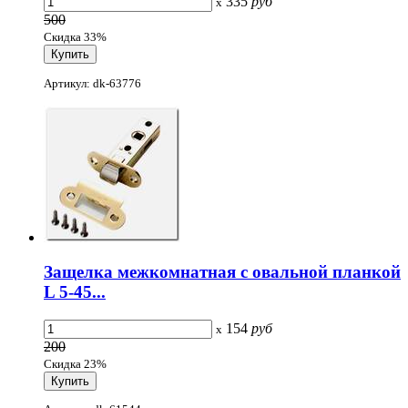
335
руб
x
500
Скидка 33%
Артикул: dk-63776
Защелка межкомнатная с овальной планкой
L 5-45...
154
руб
x
200
Скидка 23%