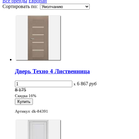
Все бренды
Европан
Сортировать по:
Дверь Техно 4 Лиственница
6 867
руб
x
8 175
Скидка 16%
Артикул: dk-84391