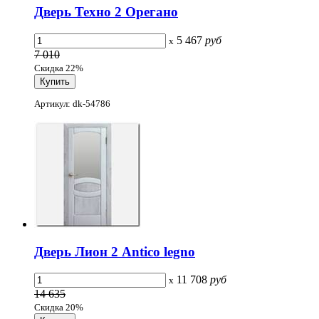
Дверь Техно 2 Орегано
5 467
руб
x
7 010
Скидка 22%
Артикул: dk-54786
Дверь Лион 2 Antico legno
11 708
руб
x
14 635
Скидка 20%