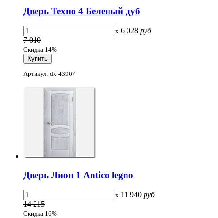
Дверь Техно 4 Беленый дуб
6 028
руб
x
7 010
Скидка 14%
Артикул: dk-43967
Дверь Лион 1 Antico legno
11 940
руб
x
14 215
Скидка 16%