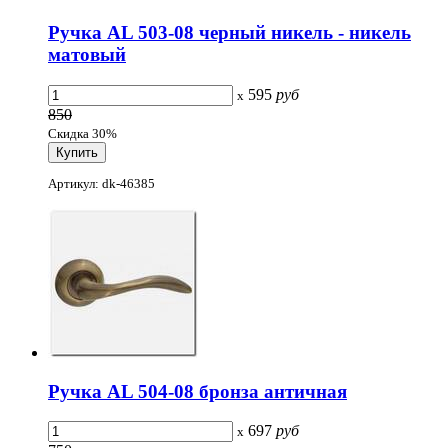
Ручка AL 503-08 черный никель - никель
матовый
595
руб
x
850
Скидка 30%
Артикул: dk-46385
Ручка AL 504-08 бронза античная
697
руб
x