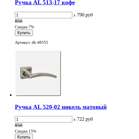
Ручка AL 513-17 кофе
790
руб
x
850
Скидка 7%
Артикул: dk-48555
Ручка AL 520-02 никель матовый
722
руб
x
850
Скидка 15%