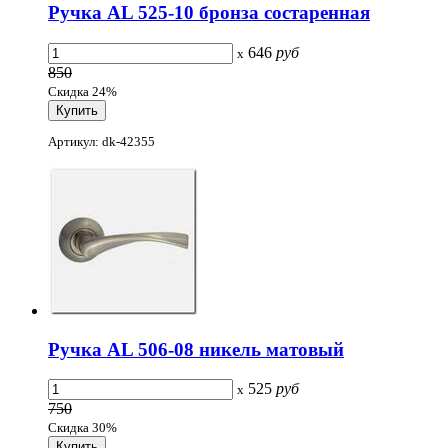
Ручка AL 525-10 бронза состаренная
646
руб
x
850
Скидка 24%
Артикул: dk-42355
Ручка AL 506-08 никель матовый
525
руб
x
750
Скидка 30%