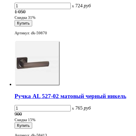
724
руб
x
1 050
Скидка 31%
Артикул: dk-59870
Ручка AL 527-02 матовый черный никель
765
руб
x
900
Скидка 15%
Артикул: dk-58413