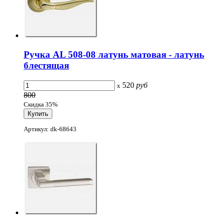
Ручка AL 508-08 латунь матовая - латунь
блестящая
520
руб
x
800
Скидка 35%
Артикул: dk-68643