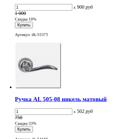
900
руб
x
1 000
Скидка 10%
Артикул: dk-55375
Ручка AL 505-08 никель матовый
502
руб
x
750
Скидка 33%