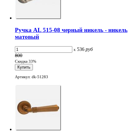
Ручка AL 515-08 черный никель - никель
матовый
536
руб
x
800
Скидка 33%
Артикул: dk-51283