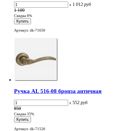
1 012
руб
x
1 100
Скидка 8%
Артикул: dk-71650
Ручка AL 516-08 бронза античная
552
руб
x
850
Скидка 35%
Артикул: dk-71526